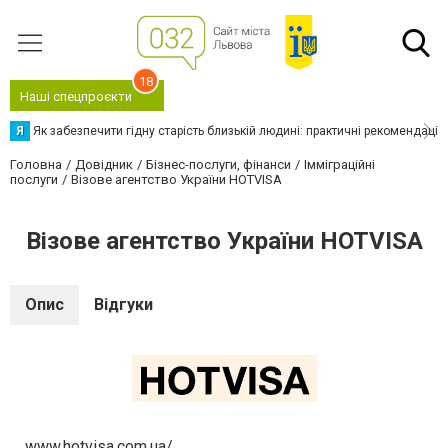
18
Наші спецпроєкти
Я
Як забезпечити гідну старість близькій людині: практичні рекомендації
Головна
Довідник
Бізнес-послуги, фінанси
Імміграційні
послуги
Візове агентство України HOTVISA
Візове агентство України HOTVISA
Опис
Відгуки
www.hotvisa.com.ua/