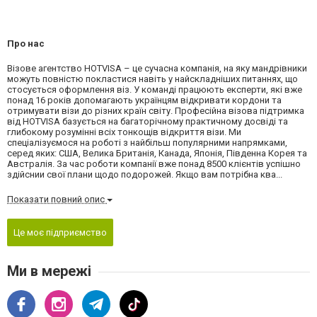
Про нас
Візове агентство HOTVISA – це сучасна компанія, на яку мандрівники
можуть повністю покластися навіть у найскладніших питаннях, що
стосується оформлення віз. У команді працюють експерти, які вже
понад 16 років допомагають українцям відкривати кордони та
отримувати візи до різних країн світу. Професійна візова підтримка
від HOTVISA базується на багаторічному практичному досвіді та
глибокому розумінні всіх тонкощів відкриття візи. Ми
спеціалізуємося на роботі з найбільш популярними напрямками,
серед яких: США, Велика Британія, Канада, Японія, Південна Корея та
Австралія. За час роботи компанії вже понад 8500 клієнтів успішно
здійснии свої плани щодо подорожей. Якщо вам потрібна ква...
Показати повний опис
Це моє підприємство
Ми в мережі