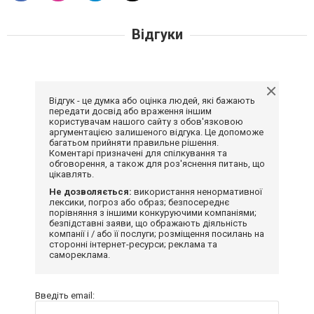
Відгуки
Відгук - це думка або оцінка людей, які бажають
передати досвід або враження іншим
користувачам нашого сайту з обов'язковою
аргументацією залишеного відгука. Це допоможе
багатьом прийняти правильне рішення.
Коментарі призначені для спілкування та
обговорення, а також для роз'яснення питань, що
цікавлять.
Не дозволяється:
використання ненормативної
лексики, погроз або образ; безпосереднє
порівняння з іншими конкуруючими компаніями;
безпідставні заяви, що ображають діяльність
компанії і / або її послуги; розміщення посилань на
сторонні інтернет-ресурси; реклама та
самореклама.
Введіть email: